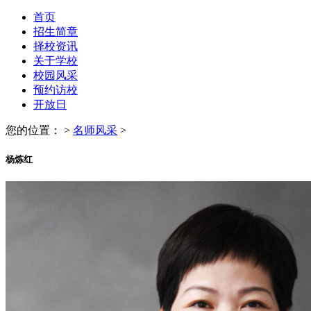
首页
招生简章
择校资讯
关于学校
校园风采
预约访校
开放日
您的位置：
>
名师风采
>
杨炼红