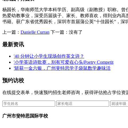
杨园长，华南师范大学本科学历、副高级（副教授）职称。曾
热爱幼教事业，深受历届孩子、家长、教师喜欢，得到业内高度
书籍。获广东省优秀园长，深圳市首届蒲公英“十佳园长”，
上一篇：
Danielle Curran
下一篇：没有了
最新资讯
'40 分钟让小学生现场创作英文诗？
'小学英语诗歌赛，别有可爱在心头|Poetry Competit
'斩获一金六银，广州斐特思学子袋鼠数学趣味活
预约访校
在线提交表单，快速预约招生老师咨询，获得评估抢占学位资
广州市斐特思国际学校